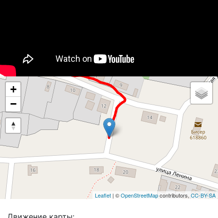
+
−
Leaflet
| ©
OpenStreetMap
contributors,
CC-BY-SA
Движение карты: