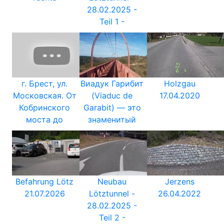
28.02.2025 -
Teil 1 -
г. Брест, ул.
Виадук Гарибит
Holzgau
Московская. От
(Viaduc de
17.04.2020
Кобринского
Garabit) — это
моста до
знаменитый
Befahrung Lötz
Neubau
Jerzens
21.07.2026
Lötztunnel -
26.04.2022
28.02.2025 -
Teil 2 -