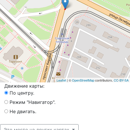
Leaflet
| ©
OpenStreetMap
contributors,
CC-BY-SA
Движение карты:
По центру.
Режим "Навигатор".
Не двигать.
Это место на других картах