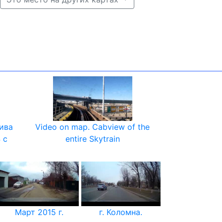
ива
Video on map. Cabview of the
 с
entire Skytrain
Март 2015 г.
г. Коломна.