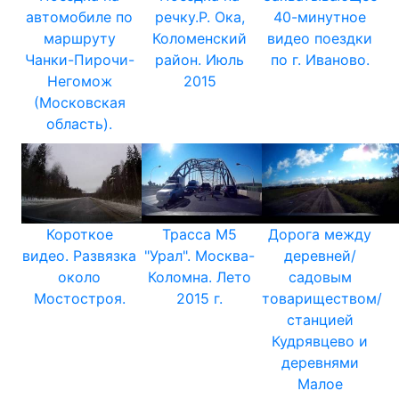
автомобиле по
речку.Р. Ока,
40-минутное
маршруту
Коломенский
видео поездки
Чанки-Пирочи-
район. Июль
по г. Иваново.
Негомож
2015
(Московская
область).
Короткое
Трасса М5
Дорога между
видео. Развязка
"Урал". Москва-
деревней/
около
Коломна. Лето
садовым
Мостостроя.
2015 г.
товариществом/
станцией
Кудрявцево и
деревнями
Малое