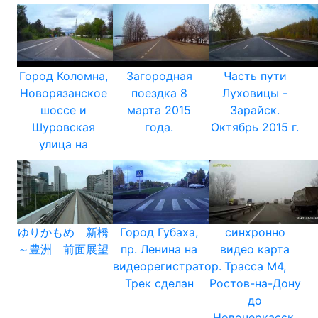
Город Коломна,
Загородная
Часть пути
Новорязанское
поездка 8
Луховицы -
шоссе и
марта 2015
Зарайск.
Шуровская
года.
Октябрь 2015 г.
улица на
ゆりかもめ 新橋
Город Губаха,
синхронно
～豊洲 前面展望
пр. Ленина на
видео карта
видеорегистратор.
Трасса М4,
Трек сделан
Ростов-на-Дону
до
Новочеркасск.