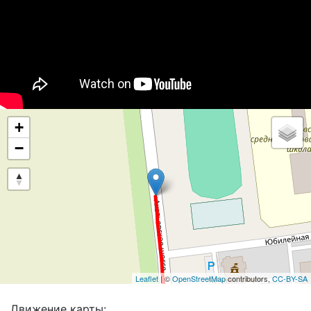
+
−
Leaflet
| ©
OpenStreetMap
contributors,
CC-BY-SA
Движение карты: