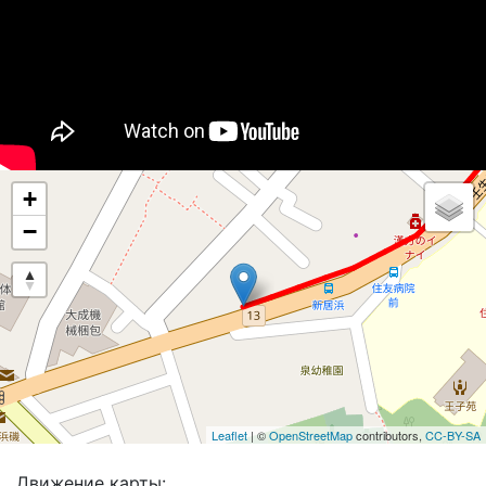
+
−
Leaflet
| ©
OpenStreetMap
contributors,
CC-BY-SA
Движение карты: