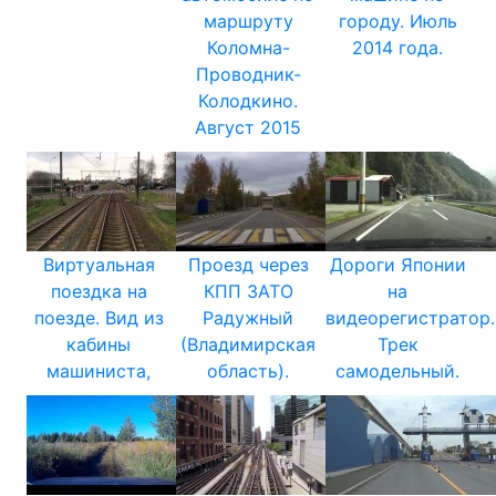
маршруту
городу. Июль
Коломна-
2014 года.
Проводник-
Колодкино.
Август 2015
Виртуальная
Проезд через
Дороги Японии
поездка на
КПП ЗАТО
на
поезде. Вид из
Радужный
видеорегистратор.
кабины
(Владимирская
Трек
машиниста,
область).
самодельный.