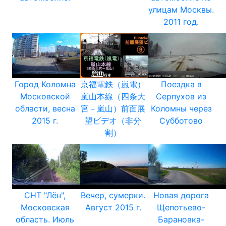
улицам Москвы.
2011 год.
Город Коломна
京福電鉄（嵐電）
Поездка в
Московской
嵐山本線（四条大
Серпухов из
области, весна
宮－嵐山）前面展
Коломны через
2015 г.
望ビデオ（非分
Субботово
割）
СНТ "Лён",
Вечер, сумерки.
Новая дорога
Московская
Август 2015 г.
Щепотьево-
область. Июль
Барановка-