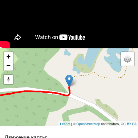
+
−
Leaflet
| ©
OpenStreetMap
contributors,
CC-BY-SA
Движение карты: