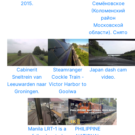
2015.
Семёновcкое
(Коломенский
район
Московской
области). Снято
Cabinerit
Steamranger
Japan dash cam
Sneltrein van
Cockle Train -
video.
Leeuwarden naar
Victor Harbor to
Groningen.
Goolwa
Manila LRT-1 is a
PHILIPPINE