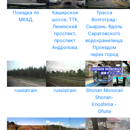
Поездка по
Каширское
Трасса
МКАД.
шоссе, ТТК,
Волгоград-
Ленинский
Сызрань. Вдоль
проспект,
Саратовского
проспект
водохранилища.
Андропова.
Проездом
через город
russiatrain
russiatrain
Shonan Monorail
Shonan-
Enoshima -
Ofuna