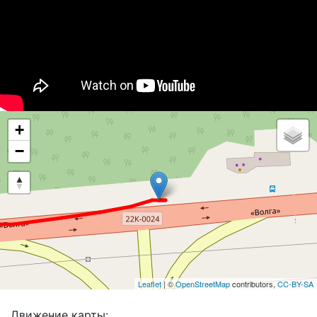
+
−
Leaflet
| ©
OpenStreetMap
contributors,
CC-BY-SA
Движение карты: