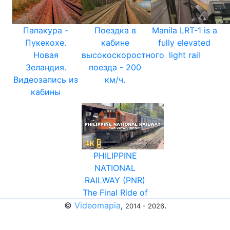
Папакура -
Поездка в
Manila LRT-1 is a
Пукекохе.
кабине
fully elevated
Новая
высокоскоростного
light rail
Зеландия.
поезда - 200
Видеозапись из
км/ч.
кабины
PHILIPPINE
NATIONAL
RAILWAY (PNR)
The Final Ride of
©
Videomapia
,
.
2014 - 2026