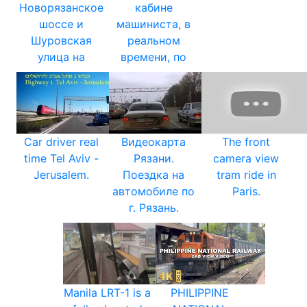
Новорязанское
кабине
шоссе и
машиниста, в
Шуровская
реальном
улица на
времени, по
Car driver real
Видеокарта
The front
time Tel Aviv -
Рязани.
camera view
Jerusalem.
Поездка на
tram ride in
автомобиле по
Paris.
г. Рязань.
Manila LRT-1 is a
PHILIPPINE