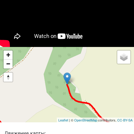
+
−
Leaflet
| ©
OpenStreetMap
contributors,
CC-BY-SA
Движение карты: