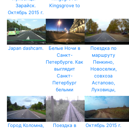
Зарайск.
Kingsgrove to
Октябрь 2015 г.
Japan dashcam.
Белые Ночи в
Поездка по
Санкт-
маршруту
Петербурге. Как
Пенкино,
выглядит
Новоселки,
Санкт-
совхоза
Петербург
Астапово,
белыми
Луховицы,
Город Коломна,
Поездка в
Октябрь 2015 г.