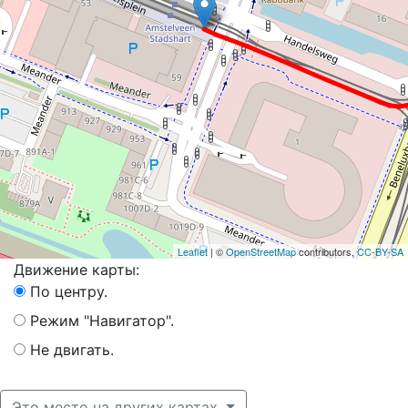
Leaflet
| ©
OpenStreetMap
contributors,
CC-BY-SA
Движение карты:
По центру.
Режим "Навигатор".
Не двигать.
Это место на других картах