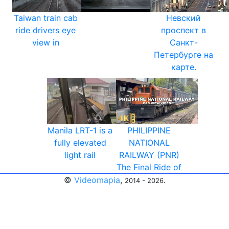
Taiwan train cab
Невский
ride drivers eye
проспект в
view in
Санкт-
Петербурге на
карте.
Manila LRT-1 is a
PHILIPPINE
fully elevated
NATIONAL
light rail
RAILWAY (PNR)
The Final Ride of
©
Videomapia
,
.
2014 - 2026