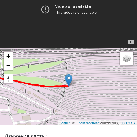
+
−
Leaflet
| ©
OpenStreetMap
contributors,
CC-BY-SA
Движение карты: