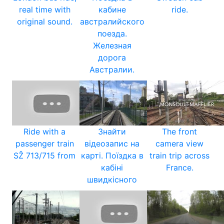
real time with
кабине
ride.
original sound.
австралийского
поезда.
Железная
дорога
Австралии.
Ride with a
Знайти
The front
passenger train
відеозапис на
camera view
SŽ 713/715 from
карті. Поїздка в
train trip across
кабіні
France.
швидкісного