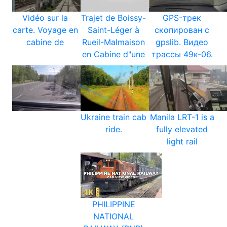
Vidéo sur la
Trajet de Boissy-
GPS-трек
carte. Voyage en
Saint-Léger à
скопирован с
cabine de
Rueil-Malmaison
gpslib. Видео
en Cabine d"une
трассы 49к-06.
Ukraine train cab
Manila LRT-1 is a
ride.
fully elevated
light rail
PHILIPPINE
NATIONAL