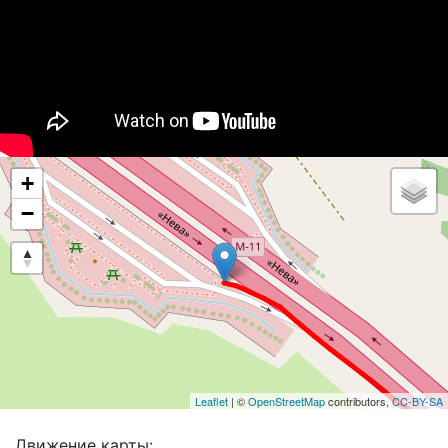
+
−
Leaflet
| ©
OpenStreetMap
contributors,
CC-BY-SA
Движение карты: