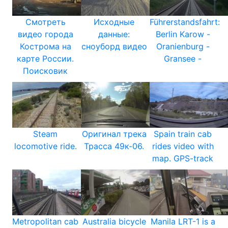
Смотреть
Исходные
Führerstandsfahrt:
видео города
данные:
Berlin Karow -
Кострома на
сноуборд видео
Oranienburg -
карте России.
Gransee -
Поисковик
Steam
Оригинал трека
Spain train cab
locomotive ride.
Трасса 49к-06.
rides video with
map. GPS-track
Metropolitan cab
Australia bicycle
Manila LRT-1 is a