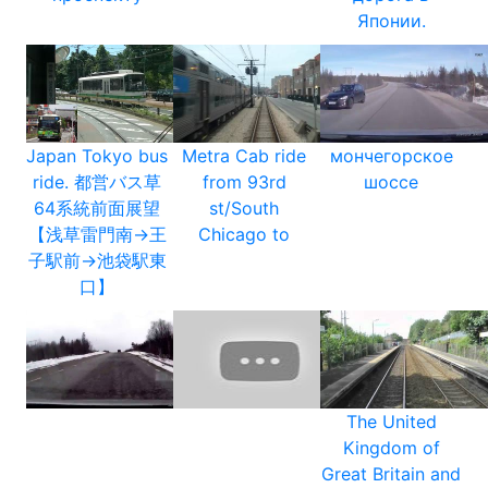
Японии.
Japan Tokyo bus
Metra Cab ride
мончегорское
ride. 都営バス草
from 93rd
шоссе
64系統前面展望
st/South
【浅草雷門南→王
Chicago to
子駅前→池袋駅東
口】
The United
Kingdom of
Great Britain and