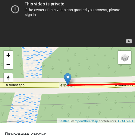
+
−
Leaflet
| ©
OpenStreetMap
contributors,
CC-BY-SA
Движение карты: