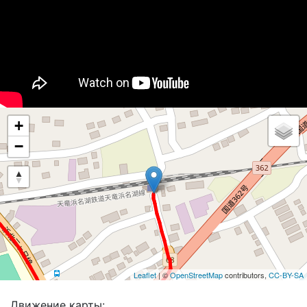
+
−
Leaflet
| ©
OpenStreetMap
contributors,
CC-BY-SA
Движение карты: