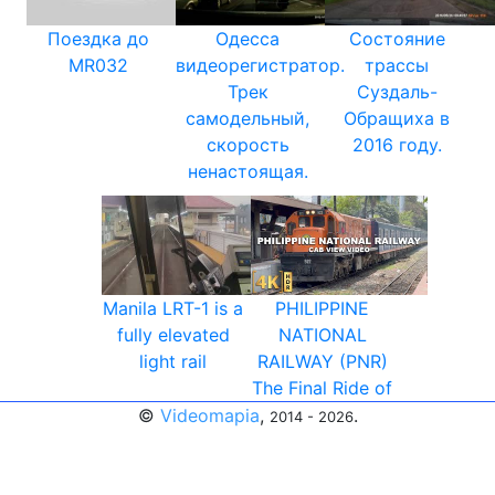
Поездка до
Одесса
Состояние
MR032
видеорегистратор.
трассы
Трек
Суздаль-
самодельный,
Обращиха в
скорость
2016 году.
ненастоящая.
Manila LRT-1 is a
PHILIPPINE
fully elevated
NATIONAL
light rail
RAILWAY (PNR)
The Final Ride of
©
Videomapia
,
.
2014 - 2026