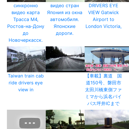
синхронно
видео стран
DRIVERS EYE
видео карта
Япония из окна
VIEW Gatwick
Трасса М4,
автомобиля.
Airport to
Ростов-на-Дону
Японские
London Victoria,
до
дороги.
Новочеркасск.
Taiwan train cab
【車載】裏道 国
ride drivers eye
道150号、磐田市
view in
太田川橋東側ファ
ミマから浜名バイ
パス坪井ICまで