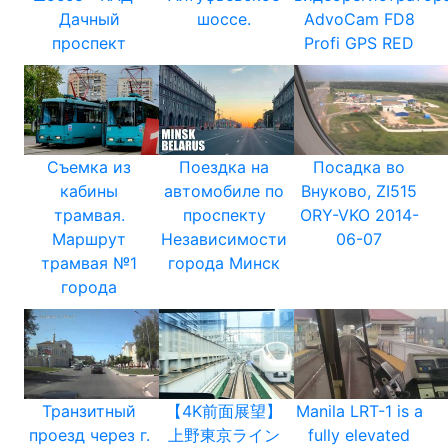
Дачный
шоссе.
AdvoCam FD8
проспект
Profi GPS RED
Съемка из
Поездка на
Посадка во
кабины
автомобиле по
Внуково, ZI515
трамвая.
проспекту
ORY-VKO 2014-
Маршрут
Независимости
06-07
трамвая №1
города Минск
города
Транзитный
【4K前面展望】
Manila LRT-1 is a
проезд через г.
上野東京ライン
fully elevated