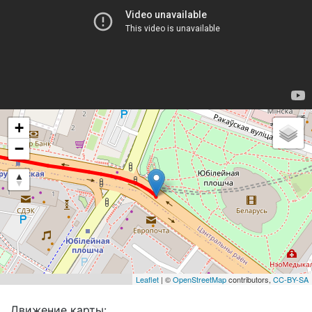
+
−
Leaflet
| ©
OpenStreetMap
contributors,
CC-BY-SA
Движение карты: