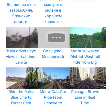
Япония из окна
смотреть
автомобиля.
онлайн в
Японские
хорошем
дороги.
качестве
Train drivers eye
Солнцево-
Metra Milwakee
view in real time.
Мещерский
District West full
Lehrte
ride from Big
Ride the Rails:
Metra Cab Car
Chicago, Brown
Blue Line to
Ride From
Line in Real
Forest Park
Geneva to
Time.