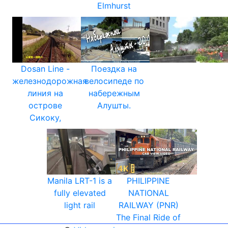
Elmhurst
Dosan Line -
Поездка на
железнодорожная
велосипеде по
линия на
набережным
острове
Алушты.
Сикоку,
Manila LRT-1 is a
PHILIPPINE
fully elevated
NATIONAL
light rail
RAILWAY (PNR)
The Final Ride of