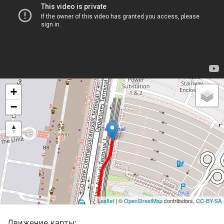
+
−
Leaflet
| ©
OpenStreetMap
contributors,
CC-BY-SA
Движение карты: