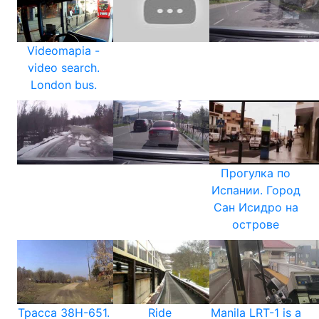
Videomapia -
video search.
London bus.
Прогулка по
Испании. Город
Сан Исидро на
острове
Трасса 38Н-651.
Ride
Manila LRT-1 is a