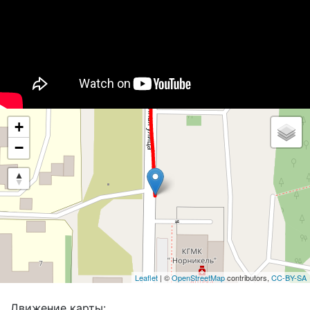
+
−
Leaflet
| ©
OpenStreetMap
contributors,
CC-BY-SA
Движение карты: