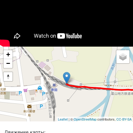
+
−
Leaflet
| ©
OpenStreetMap
contributors,
CC-BY-SA
Движение карты: