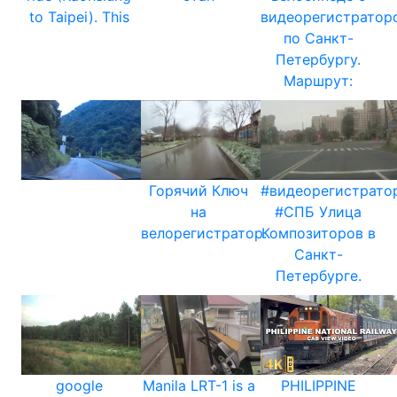
to Taipei). This
видеорегистратор
по Санкт-
Петербургу.
Маршрут:
Горячий Ключ
#видеорегистрато
на
#СПБ Улица
велорегистратор.
Композиторов в
Санкт-
Петербурге.
google
Manila LRT-1 is a
PHILIPPINE