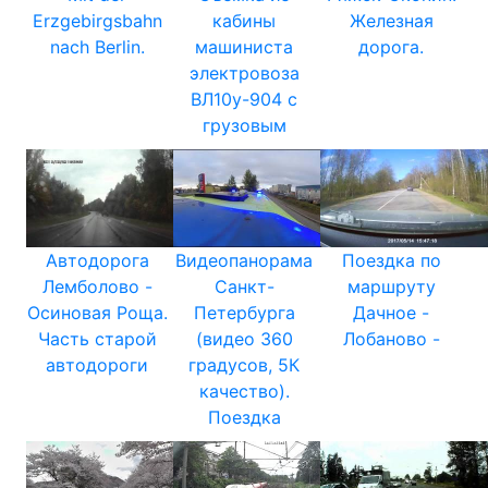
Erzgebirgsbahn
кабины
Железная
nach Berlin.
машиниста
дорога.
электровоза
ВЛ10у-904 с
грузовым
Автодорога
Видеопанорама
Поездка по
Лемболово -
Санкт-
маршруту
Осиновая Роща.
Петербурга
Дачное -
Часть старой
(видео 360
Лобаново -
автодороги
градусов, 5К
качество).
Поездка