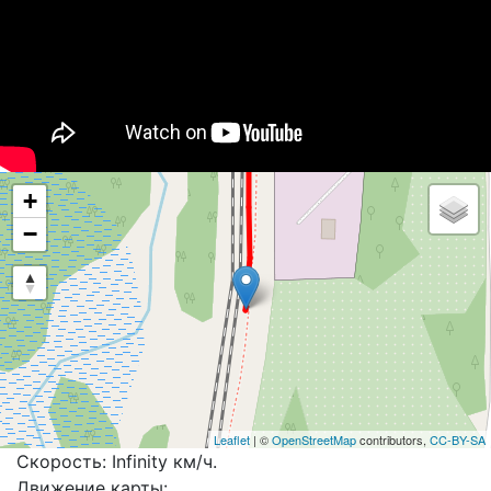
+
−
Leaflet
| ©
OpenStreetMap
contributors,
CC-BY-SA
Скорость: Infinity км/ч.
Движение карты: