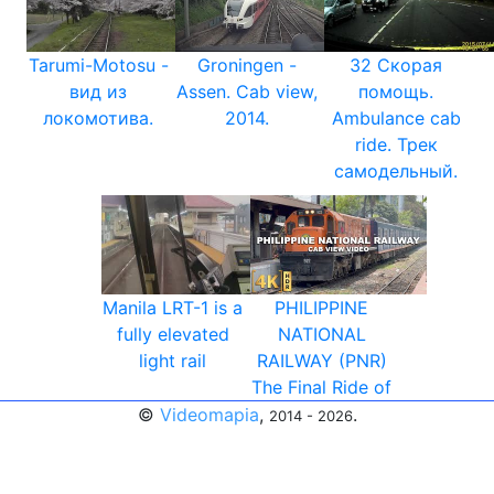
Tarumi-Motosu -
Groningen -
32 Скорая
вид из
Assen. Cab view,
помощь.
локомотива.
2014.
Ambulance cab
ride. Трек
самодельный.
Manila LRT-1 is a
PHILIPPINE
fully elevated
NATIONAL
light rail
RAILWAY (PNR)
The Final Ride of
©
Videomapia
,
.
2014 - 2026