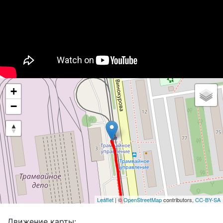
+
−
Leaflet
| ©
OpenStreetMap
contributors,
CC-BY-SA
Движение карты: