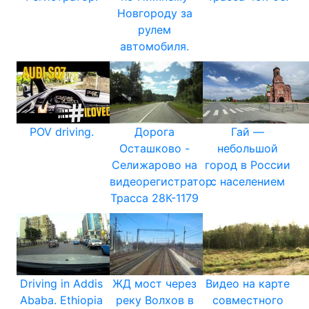
Новгороду за
рулем
автомобиля.
POV driving.
Дорога
Гай —
Осташково -
небольшой
Селижарово на
город в России
видеорегистратор.
с населением
Трасса 28К-1179
Driving in Addis
ЖД мост через
Видео на карте
Ababa. Ethiopia
реку Волхов в
совместного