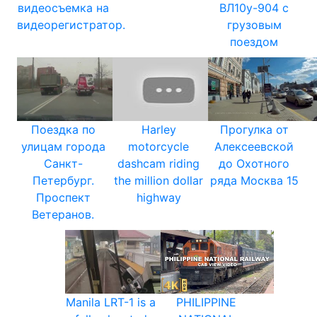
видеосъемка на
ВЛ10у-904 с
видеорегистратор.
грузовым
поездом
Поездка по
Harley
Прогулка от
улицам города
motorcycle
Алексеевской
Санкт-
dashcam riding
до Охотного
Петербург.
the million dollar
ряда Москва 15
Проспект
highway
Ветеранов.
Manila LRT-1 is a
PHILIPPINE