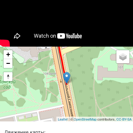
+
−
Leaflet
| ©
OpenStreetMap
contributors,
CC-BY-SA
Движение карты: