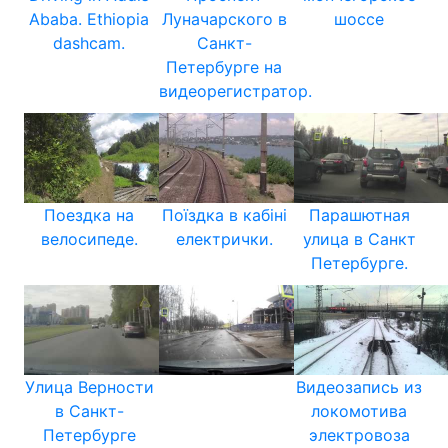
Ababa. Ethiopia
Луначарского в
шоссе
dashcam.
Санкт-
Петербурге на
видеорегистратор.
Поездка на
Поїздка в кабіні
Парашютная
велосипеде.
електрички.
улица в Санкт
Петербурге.
Улица Верности
Видеозапись из
в Санкт-
локомотива
Петербурге
электровоза