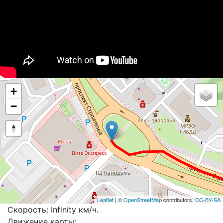
+
−
Leaflet
| ©
OpenStreetMap
contributors,
CC-BY-SA
Скорость: Infinity км/ч.
Движение карты: