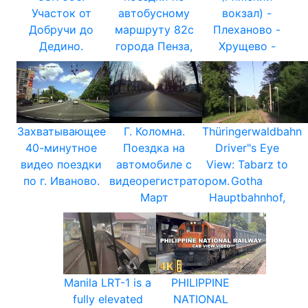
Участок от
автобусному
вокзал) -
Добручи до
маршруту 82с
Плеханово -
Дедино.
города Пенза,
Хрущево -
Захватывающее
Г. Коломна.
Thüringerwaldbahn
40-минутное
Поездка на
Driver"s Eye
видео поездки
автомобиле с
View: Tabarz to
по г. Иваново.
видеорегистратором.
Gotha
Март
Hauptbahnhof,
Manila LRT-1 is a
PHILIPPINE
fully elevated
NATIONAL