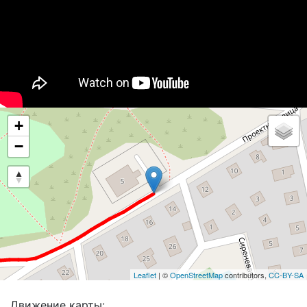
+
−
Leaflet
| ©
OpenStreetMap
contributors,
CC-BY-SA
Движение карты: