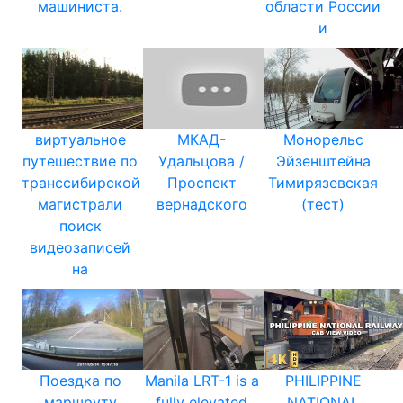
машиниста.
области России
и
виртуальное
МКАД-
Монорельс
путешествие по
Удальцова /
Эйзенштейна
транссибирской
Проспект
Тимирязевская
магистрали
вернадского
(тест)
поиск
видеозаписей
на
Поездка по
Manila LRT-1 is a
PHILIPPINE
маршруту
fully elevated
NATIONAL