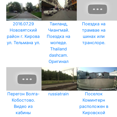
2016.07.29
Таиланд,
Поездка на
Нововятский
Чиангмай.
трамвае на
район г. Кирова
Поездка на
шинах или
ул. Тельмана ул.
мопеде.
транслоре.
Thailand
dashcam.
Оригинал
Перегон Волга-
russiatrain
Поселок
Кобостово.
Коминтерн
Видео из
расположен в
кабины
Кировской