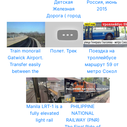
Детская
Россия, июнь
Железная
2015
Дорога ( город
Train monorail
Полет. Трек
Поездка на
Gatwick Airport.
троллейбусе
Transfer easily
маршрут 59 от
between the
метро Сокол
Manila LRT-1 is a
PHILIPPINE
fully elevated
NATIONAL
light rail
RAILWAY (PNR)
The Final Ride of