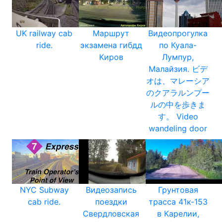
UK railway cab
Маршрут
Видеопрогулка
ride.
экзамена гибдд
по Куала-
Киров
Лумпур,
Малайзия. ビデ
オは、マレーシア
のクアラルンプー
ルの中を歩きま
す。 Video
wandeling door
NYC Subway
Видеозапись
Грунтовая
cab ride.
поездки
трасса 41к-153
Свердловская
в Карелии,