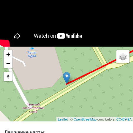
+
−
Leaflet
| ©
OpenStreetMap
contributors,
CC-BY-SA
Движение карты: