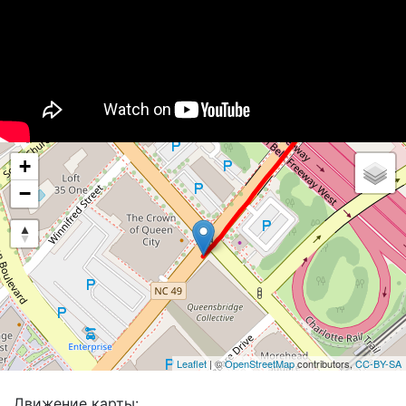
+
−
Leaflet
| ©
OpenStreetMap
contributors,
CC-BY-SA
Движение карты: