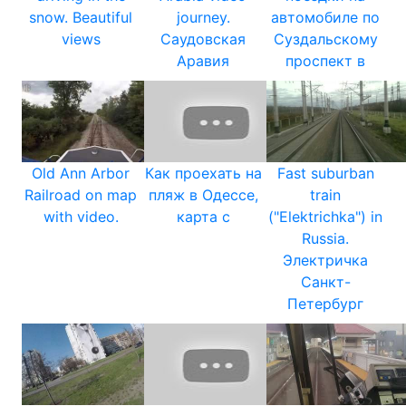
snow. Beautiful
journey.
автомобиле по
views
Саудовская
Суздальскому
Аравия
проспект в
Old Ann Arbor
Как проехать на
Fast suburban
Railroad on map
пляж в Одессе,
train
with video.
карта с
("Elektrichka") in
Russia.
Электричка
Санкт-
Петербург