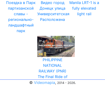
Поездка в Парк
Видео город
Manila LRT-1 is a
партизанской
Донецк улица
fully elevated
славы -
Университетская
light rail
регионально-
Расположена
ландшафтный
парк
PHILIPPINE
NATIONAL
RAILWAY (PNR)
The Final Ride of
©
Videomapia
,
.
2014 - 2026