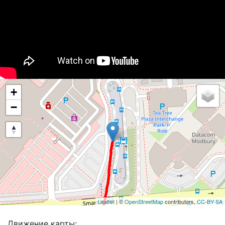
+
−
Leaflet
| ©
OpenStreetMap
contributors,
CC-BY-SA
Движение карты: