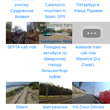
journey.
Calamorro
Петербурга.
Саудовская
mountain in
Улица Руднева
Аравия
Spain. GPS
SEPTA cab ride
Поездка на
Adelaide train
автобусе по
cab ride
Шведскому
(Keswick-Dry
городу
Creek).
Хельсингборг.
куфар
Steam
виртуальное
Via Duca DAosta