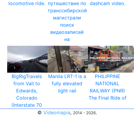
locomotive ride.
путешествие по
dashcam video.
транссибирской
магистрали
поиск
видеозаписей
на
BigRigTravels
Manila LRT-1 is a
PHILIPPINE
from Vail to
fully elevated
NATIONAL
Edwards,
light rail
RAILWAY (PNR)
Colorado
The Final Ride of
(Interstate 70
©
Videomapia
,
.
2014 - 2026