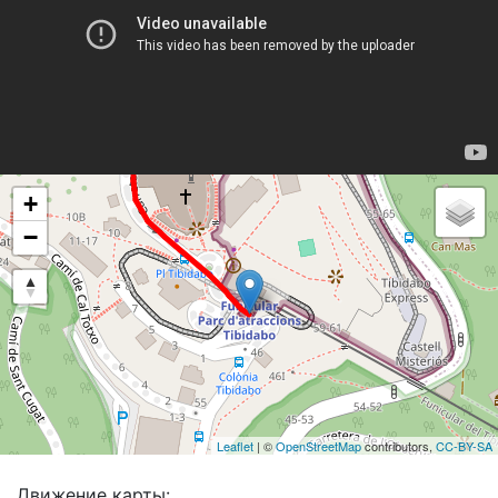
+
−
Leaflet
| ©
OpenStreetMap
contributors,
CC-BY-SA
Движение карты: