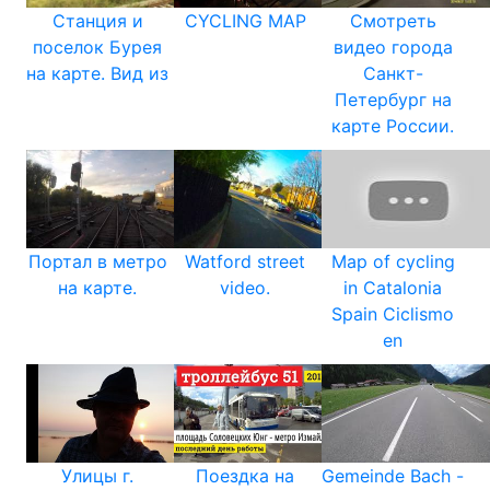
Станция и
CYCLING MAP
Смотреть
поселок Бурея
видео города
на карте. Вид из
Санкт-
Петербург на
карте России.
Портал в метро
Watford street
Map of cycling
на карте.
video.
in Catalonia
Spain Ciclismo
en
Улицы г.
Поездка на
Gemeinde Bach -