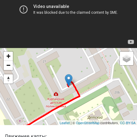
+
−
Leaflet
| ©
OpenStreetMap
contributors,
CC-BY-SA
Движение карты: