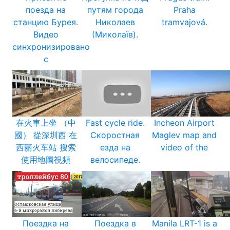
поезда на
путям города
Praha
станцию Бурея.
Николаев
tramvajová.
Видео
(Миколаїв).
синхронизировано
с
在火車上坐 （中
Fast cycle ride.
Incheon Airport
國） 從深圳西 在
Скоростная
Maglev map and
西丽火车站 搜索
езда на
video of the
使用地圖視頻
велосипеде.
Поездка на
Поездка в
Manila LRT-1 is a