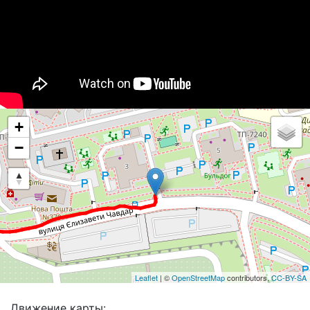
+
−
Leaflet
| ©
OpenStreetMap
contributors,
CC-BY-SA
Движение карты: