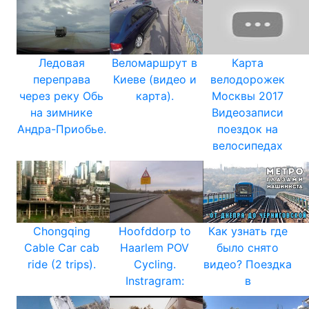
Ледовая
Веломаршрут в
Карта
переправа
Киеве (видео и
велодорожек
через реку Обь
карта).
Москвы 2017
на зимнике
Видеозаписи
Андра-Приобье.
поездок на
велосипедах
Chongqing
Hoofddorp to
Как узнать где
Cable Car cab
Haarlem POV
было снято
ride (2 trips).
Cycling.
видео? Поездка
Instragram:
в