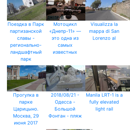
Поездка в Парк
Мотоцикл
Visualizza la
партизанской
«Днепр-11» —
mappa di San
славы -
это одна из
Lorenzo al
регионально-
самых
ландшафтный
известных
парк
Прогулка в
2018/08/21 -
Manila LRT-1 is a
парке
Одесса -
fully elevated
Царицыно.
Большой
light rail
Москва, 29
Фонтан - пляж
июня 2017