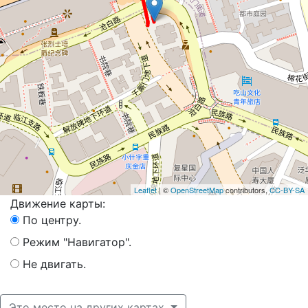
Leaflet
| ©
OpenStreetMap
contributors,
CC-BY-SA
Движение карты:
По центру.
Режим "Навигатор".
Не двигать.
Это место на других картах