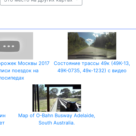
орожек Москвы 2017
Состояние трассы 49к (49К-13,
писи поездок на
49К-0735, 49к-1232) с видео
лосипедах
цин
Map of O-Bahn Busway Adelaide,
ет
South Australia.