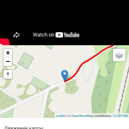
+
−
Leaflet
| ©
OpenStreetMap
contributors,
CC-BY-SA
Движение карты: