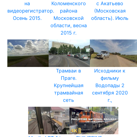
на
Коломенского
с Акатьево
видеорегистратор.
района
(Московская
Осень 2015.
Московской
область). Июль
области, весна
2015 г.
Трамваи в
Исходники к
Праге.
фильму
Крупнейшая
Водопады 2
трамвайная
сентября 2020
сеть
г.,