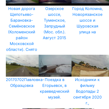
Новая дорога
Озерское
Город Коломна,
Щепотьево-
шоссе,
Новорязанское
Барановка-
Туменское,
шоссе и
Семёновcкое
Запрудный
Шуровская
(Коломенский
(Мос. обл.).
улица на
район
Август 2015
Московской
области). Снято
20170702Павловка-
Поездка в
Исходники к
Образцовка
Егорьевск, в
фильму
краеведческий
Водопады 2
музей.
сентября 2020
г.,