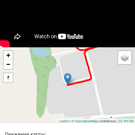
+
−
Leaflet
| ©
OpenStreetMap
contributors,
CC-BY-SA
Движение карты: