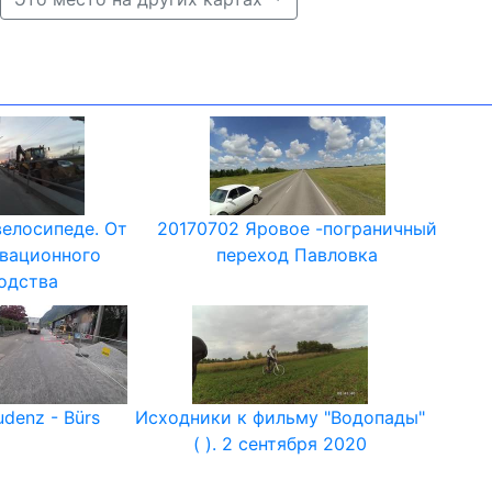
велосипеде. От
20170702 Яровое -пограничный
овационного
переход Павловка
одства
udenz - Bürs
Исходники к фильму "Водопады"
( ). 2 сентября 2020