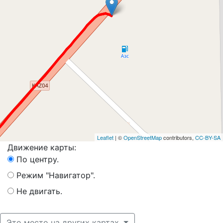
Leaflet
| ©
OpenStreetMap
contributors,
CC-BY-SA
Движение карты:
По центру.
Режим "Навигатор".
Не двигать.
Это место на других картах