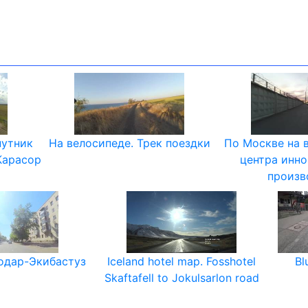
путник
На велосипеде. Трек поездки
По Москве на 
Карасор
центра инн
произв
одар-Экибастуз
Iceland hotel map. Fosshotel
Bl
Skaftafell to Jokulsarlon road