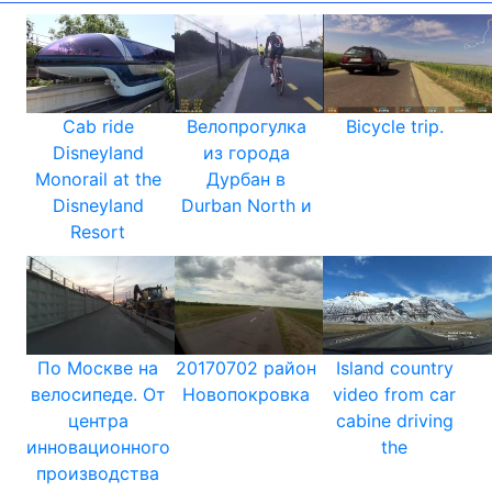
Cab ride
Велопрогулка
Bicycle trip.
Disneyland
из города
Monorail at the
Дурбан в
Disneyland
Durban North и
Resort
По Москве на
20170702 район
Island country
велосипеде. От
Новопокровка
video from car
центра
cabine driving
инновационного
the
производства