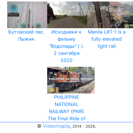
Бутовский лес.
Исходники к
Manila LRT-1 is a
Лыжня.
фильму
fully elevated
"Водопады" ( ).
light rail
2 сентября
2020
PHILIPPINE
NATIONAL
RAILWAY (PNR)
The Final Ride of
©
Videomapia
,
.
2014 - 2026