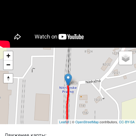
+
−
Leaflet
| ©
OpenStreetMap
contributors,
CC-BY-SA
Движение карты: