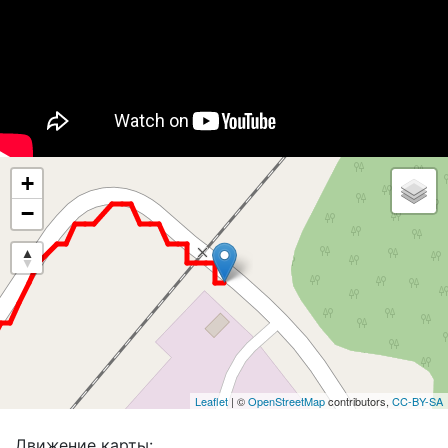
+
−
Leaflet
| ©
OpenStreetMap
contributors,
CC-BY-SA
Движение карты: