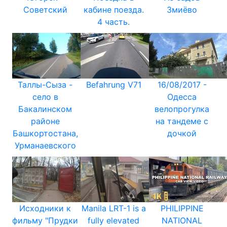
Советский
кабине поезда.
Змиёво
4 часть.
Таллы-Сыза -
Befahrung V71
16/08/2017 -
село в
Одесса
Бакалинском
велопрогулка
районе
на тандеме с
Башкортостана,
дочкой
Урманаевского
Исходники к
Manila LRT-1 is a
PHILIPPINE
фильму "Прудки
fully elevated
NATIONAL