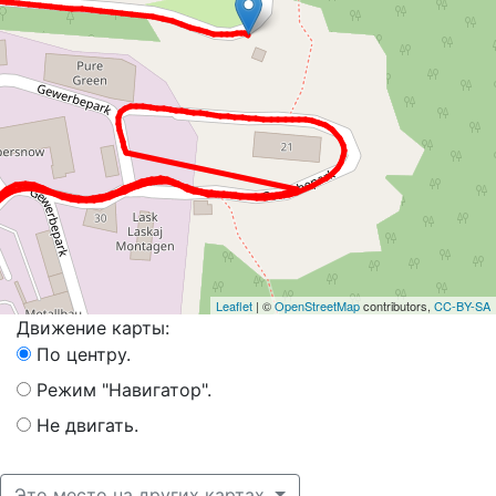
Leaflet
| ©
OpenStreetMap
contributors,
CC-BY-SA
Движение карты:
По центру.
Режим "Навигатор".
Не двигать.
Это место на других картах