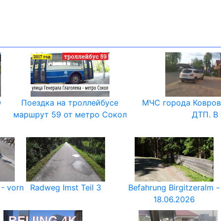
0
Поездка на троллейбусе
МЧС города Ковров
маршрут 59 от метро Сокол
ДТП. В
 - vorn
Radweg Imst Teil 3
Befahrung Birgitzeralm -
18.06.2026