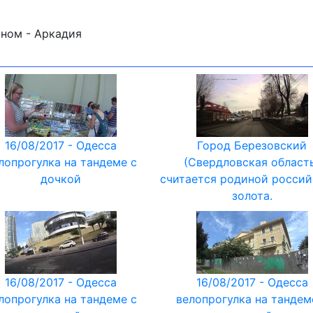
ыном - Аркадия
16/08/2017 - Одесса
Город Березовский
лопрогулка на тандеме с
(Свердловская област
дочкой
считается родиной россий
золота.
16/08/2017 - Одесса
16/08/2017 - Одесса
лопрогулка на тандеме с
велопрогулка на тандем