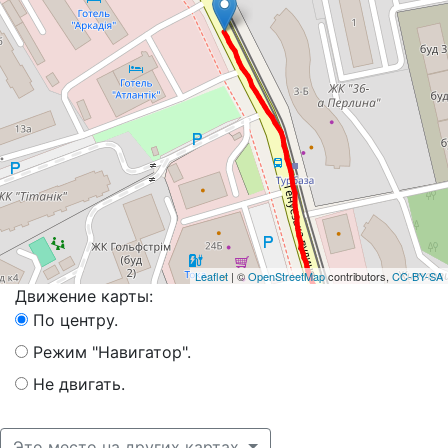
Leaflet
| ©
OpenStreetMap
contributors,
CC-BY-SA
Движение карты:
По центру.
Режим "Навигатор".
Не двигать.
Это место на других картах