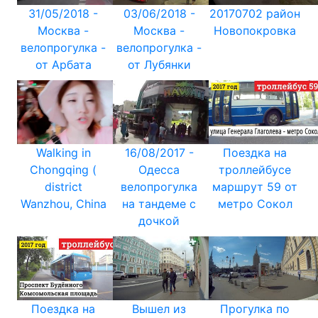
31/05/2018 -
03/06/2018 -
20170702 район
Москва -
Москва -
Новопокровка
велопрогулка -
велопрогулка -
от Арбата
от Лубянки
Walking in
16/08/2017 -
Поездка на
Chongqing (
Одесса
троллейбусе
district
велопрогулка
маршрут 59 от
Wanzhou, China
на тандеме с
метро Сокол
дочкой
Поездка на
Вышел из
Прогулка по