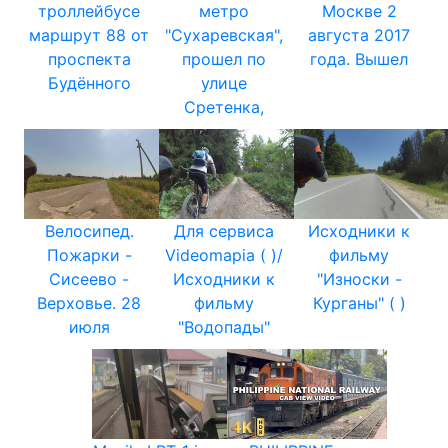
троллейбусе
метро
Москве 2
маршрут 88 от
"Сухаревская",
августа 2017
проспекта
прошел по
года. Вышел
Будённого
улице
Сретенка,
Велосипед.
Для сервиса
Исходники к
Пожарки -
Videomapia ( )/
фильму
Сисеево -
Исходники к
"Износки -
Верховье. 28
фильму
Курганы" ( )
июля
"Водопады"