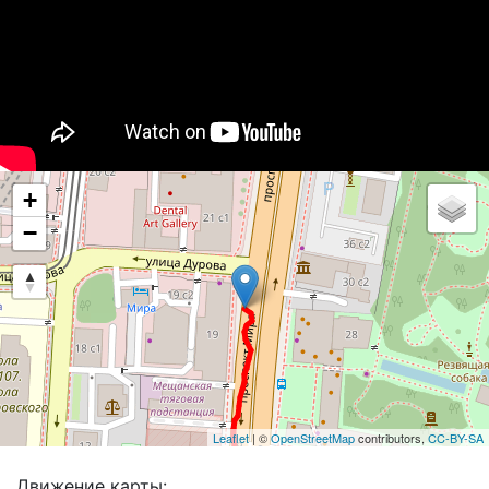
+
−
Leaflet
| ©
OpenStreetMap
contributors,
CC-BY-SA
Движение карты: