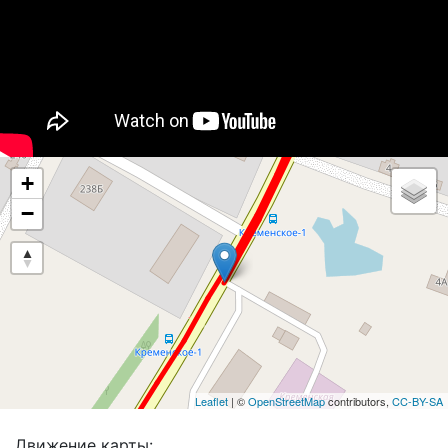
+
−
Leaflet
| ©
OpenStreetMap
contributors,
CC-BY-SA
Движение карты: