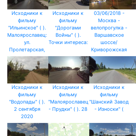
Исходники к
Исходники к
03/06/2018 -
фильму
фильму
Москва -
"Ильинское" ( ).
"Дорогами
велопрогулка -
Малоярославец:
Войны" ( ).
Варшавское
ул.
Точки интереса:
шоссе/
Пролетарская,
Криворожская
Исходники к
Исходники к
Исходники к
фильму
фильму
фильму
"Водопады" ( ).
"Малоярославец
"Шанский Завод
2 сентября
- Прудки" ( ). 28
- Износки" (
2020