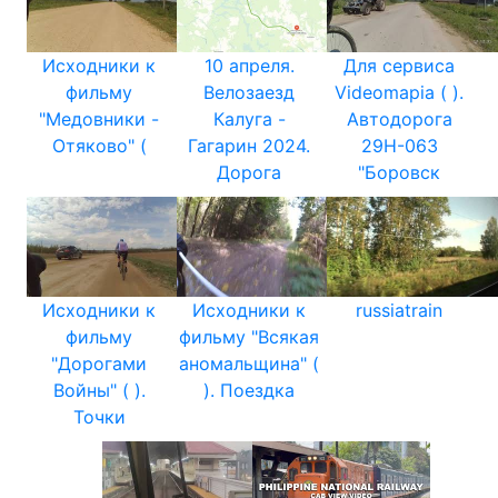
Исходники к
10 апреля.
Для сервиса
фильму
Велозаезд
Videomapia ( ).
"Медовники -
Калуга -
Автодорога
Отяково" (
Гагарин 2024.
29Н-063
Дорога
"Боровск
Исходники к
Исходники к
russiatrain
фильму
фильму "Всякая
"Дорогами
аномальщина" (
Войны" ( ).
). Поездка
Точки