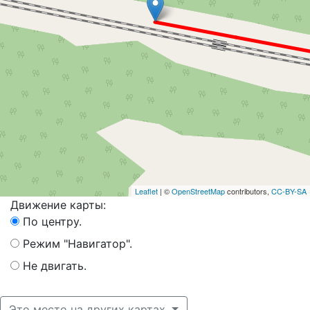
Leaflet
| ©
OpenStreetMap
contributors,
CC-BY-SA
Движение карты:
По центру.
Режим "Навигатор".
Не двигать.
Это место на других картах