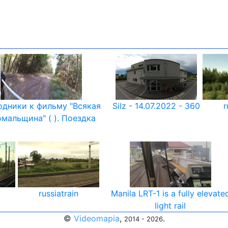
одники к фильму "Всякая
Silz - 14.07.2022 - 360
r
омальщина" ( ). Поездка
russiatrain
Manila LRT-1 is a fully elevate
light rail
©
Videomapia
,
.
2014 - 2026