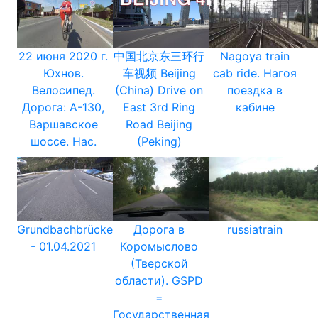
22 июня 2020 г.
中国北京东三环行
Nagoya train
Юхнов.
车视频 Beijing
cab ride. Нагоя
Велосипед.
(China) Drive on
поездка в
Дорога: А-130,
East 3rd Ring
кабине
Варшавское
Road Beijing
шоссе. Нас.
(Peking)
Grundbachbrücke
Дорога в
russiatrain
- 01.04.2021
Коромыслово
(Тверской
области). GSPD
=
Государственная