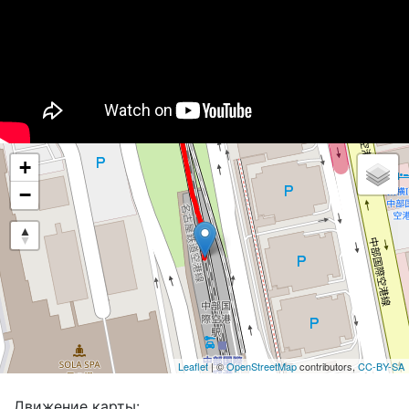
+
−
Leaflet
| ©
OpenStreetMap
contributors,
CC-BY-SA
Движение карты: