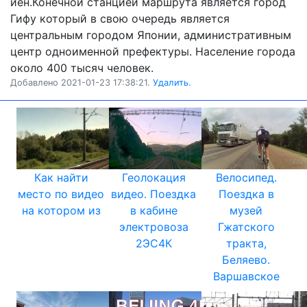
йен.Конечной станцией маршрута является город
Гифу который в свою очередь является
центральным городом Японии, административным
центр одноименной префектуры. Население города
около 400 тысяч человек.
Добавлено 2021-01-23 17:38:21.
Удалить.
Как найти
Геолокация
Велосипед.
место по видео
видео. Поездка
Поездка в
на котором из
в кабине
музей
электровоза
Гжатского
2ЭС4К
тракта,
Беляево.
Варшавское