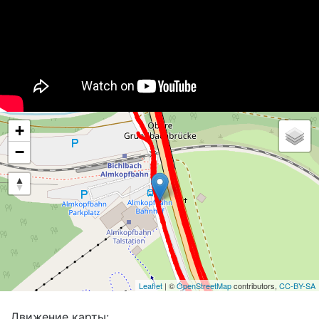
+
−
Leaflet
| ©
OpenStreetMap
contributors,
CC-BY-SA
Движение карты: