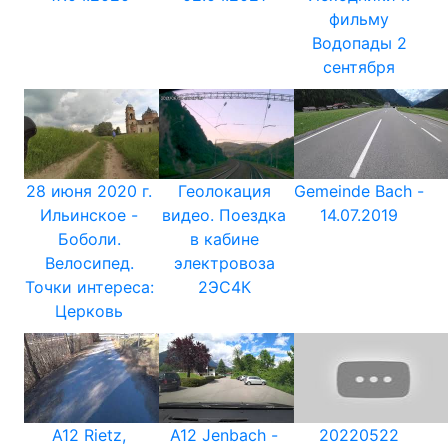
фильму
Водопады 2
сентября
28 июня 2020 г.
Геолокация
Gemeinde Bach -
Ильинское -
видео. Поездка
14.07.2019
Боболи.
в кабине
Велосипед.
электровоза
Точки интереса:
2ЭС4К
Церковь
A12 Rietz,
A12 Jenbach -
20220522