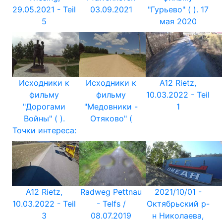
29.05.2021 - Teil
03.09.2021
"Гурьево" ( ). 17
5
мая 2020
Исходники к
Исходники к
A12 Rietz,
фильму
фильму
10.03.2022 - Teil
"Дорогами
"Медовники -
1
Войны" ( ).
Отяково" (
Точки интереса:
A12 Rietz,
Radweg Pettnau
2021/10/01 -
10.03.2022 - Teil
- Telfs /
Октябрьский р-
3
08.07.2019
н Николаева,