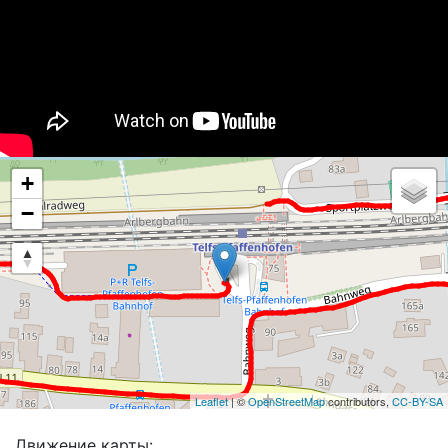
+
−
Leaflet
| ©
OpenStreetMap
contributors,
CC-BY-SA
Движение карты: