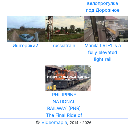
велопрогулка
под Дорожное
Иштеряки2
russiatrain
Manila LRT-1 is a
fully elevated
light rail
PHILIPPINE
NATIONAL
RAILWAY (PNR)
The Final Ride of
©
Videomapia
,
.
2014 - 2026