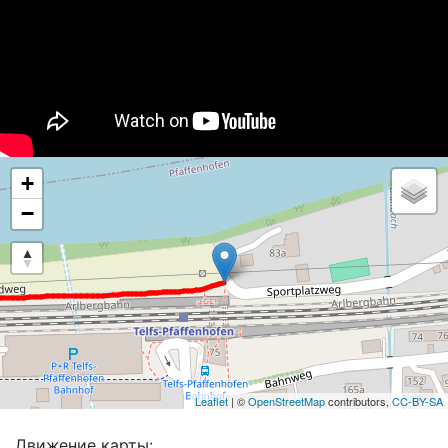
+
−
Leaflet
| ©
OpenStreetMap
contributors,
CC-BY-SA
Движение карты: