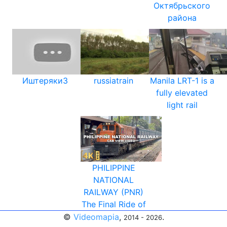
Октябрьского
района
Иштеряки3
russiatrain
Manila LRT-1 is a
fully elevated
light rail
PHILIPPINE
NATIONAL
RAILWAY (PNR)
The Final Ride of
©
Videomapia
,
.
2014 - 2026