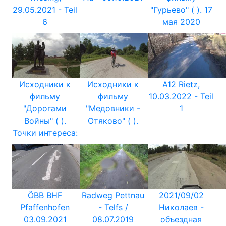
29.05.2021 - Teil
"Гурьево" ( ). 17
6
мая 2020
Исходники к
Исходники к
A12 Rietz,
фильму
фильму
10.03.2022 - Teil
"Дорогами
"Медовники -
1
Войны" ( ).
Отяково" ( ).
Точки интереса:
ÖBB BHF
Radweg Pettnau
2021/09/02
Pfaffenhofen
- Telfs /
Николаев -
03.09.2021
08.07.2019
объездная