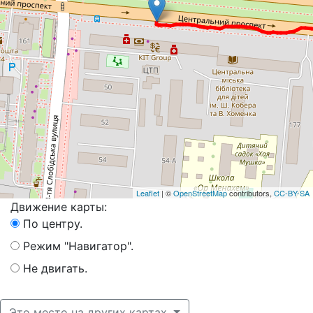
Leaflet
| ©
OpenStreetMap
contributors,
CC-BY-SA
Движение карты:
По центру.
Режим "Навигатор".
Не двигать.
Это место на других картах