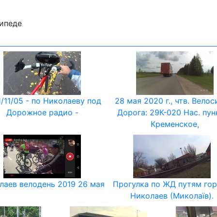
сипеде
/11/05 - по Николаеву под
28 мая 2020 г., чтв. Велос
Дорожное радио -
Дорога: 29К-020 Нас. пун
Кременское,
лаев велодень 2019 26 мая
Прогулка по ЖД путям го
Николаев (Миколаїв).