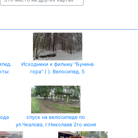
ипед.
Исходники к фильму "Бунина
кты:
гора" ( ). Велосипед. 5
рода
спуск на велосипеде по
ул.Чкалова, г.Николаев 2го июня