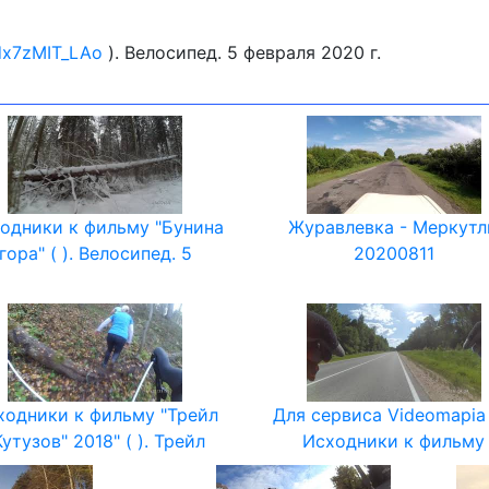
/dx7zMIT_LAo
). Велосипед. 5 февраля 2020 г.
одники к фильму "Бунина
Журавлевка - Меркут
гора" ( ). Велосипед. 5
20200811
ходники к фильму "Трейл
Для сервиса Videomapia (
Кутузов" 2018" ( ). Трейл
Исходники к фильму