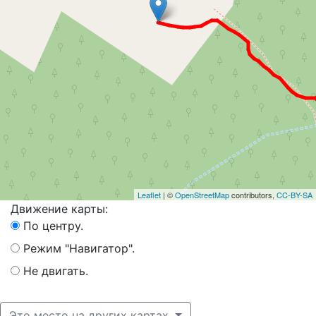
Leaflet
| ©
OpenStreetMap
contributors,
CC-BY-SA
Движение карты:
По центру.
Режим "Навигатор".
Не двигать.
Это место на других картах