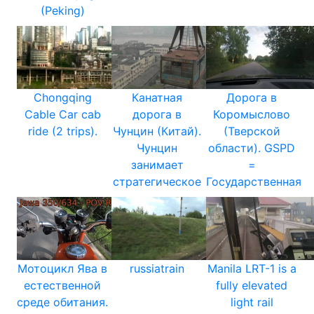
(Peking)
Chongqing
Канатная
Дорога в
Cable Car cab
дорога в
Коромыслово
ride (2 trips).
Чунцин (Китай).
(Тверской
Чунцин
области). GSPD
занимает
=
стратегическое
Государственная
Мотоцикл Ява в
russiatrain
Manila LRT-1 is a
естественной
fully elevated
среде обитания.
light rail