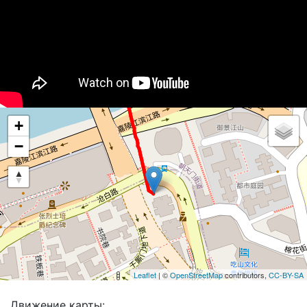
+
−
Leaflet
| ©
OpenStreetMap
contributors,
CC-BY-SA
Движение карты: