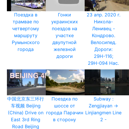
Поездка в
Гонки
23 апр. 2020 г.
трамвае по
украинских
Никола-
четвертому
поездов на
Ленивец -
маршруту
участке
Кондрово.
Румынского
двупутной
Велосипед.
города
железной
Дороги:
дороги
29Н-116;
29Н-094 Нас.
中国北京东三环行
Поездка по
Subway :
车视频 Beijing
шоссе от
Zengjiayan →
(China) Drive on
города Парачин
Linjiangmen Line
East 3rd Ring
в сторону
2 -
Road Beijing