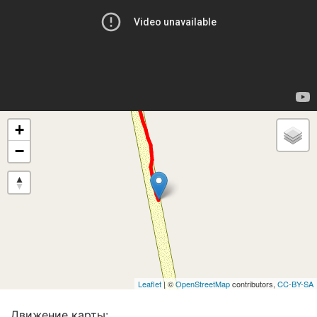
+
−
Leaflet
| ©
OpenStreetMap
contributors,
CC-BY-SA
Движение карты: