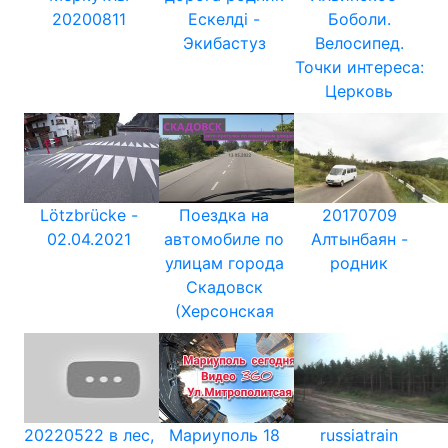
20200811
Ескелдi -
Боболи.
Экибастуз
Велосипед.
Точки интереса:
Церковь
Lötzbrücke -
Поездка на
20170709
02.04.2021
автомобиле по
Алтынбаян -
улицам города
родник
Скадовск
(Херсонская
20220522 в лес,
Мариуполь 18
russiatrain