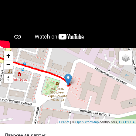
+
−
Leaflet
| ©
OpenStreetMap
contributors,
CC-BY-SA
Движение карты: