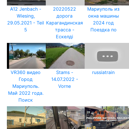
A12 Jenbach -
20220522
Мариуполь из
Wiesing,
дорога
окна машины
29.05.2021 - Teil
Карагандинская
2024 год
5
трасса -
Поездка по
Ескелдi
VR360 видео
Stams -
russiatrain
Город
14.07.2022 -
Мариуполь.
Vorne
Май 2022 года.
Поиск