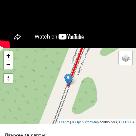
+
−
Leaflet
| ©
OpenStreetMap
contributors,
CC-BY-SA
Движение карты: