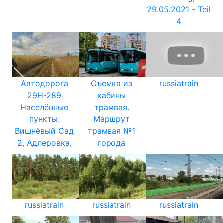
29.05.2021 - Teil
4
Автодорога
Съемка из
russiatrain
29Н-289
кабины
Населённые
трамвая.
пункты:
Маршрут
Вишнёвый Сад
трамвая №1
2, Адлеровка,
города
russiatrain
russiatrain
russiatrain